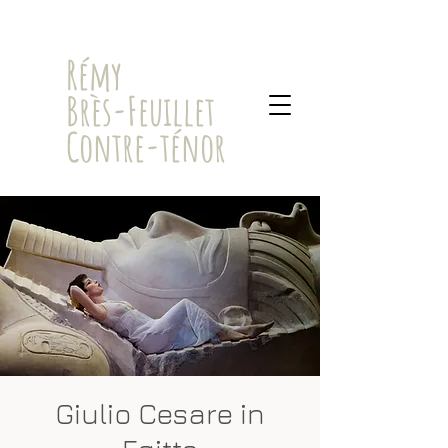
​Rémy
Brès-Feuillet
Contre-ténor
Giulio Cesare in