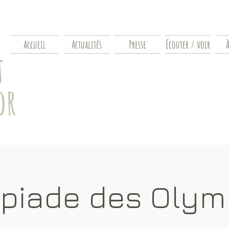
Accueil
Actualités
Presse
Écouter / voir
À
t
or
mpiade des Olym