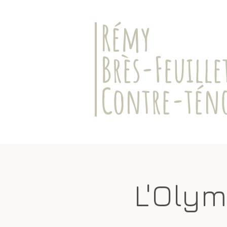
​Rémy
Brès-Feuille
Contre-tén
L'Oly