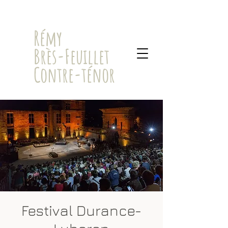
​Rémy
Brès-Feuillet
Contre-ténor
Festival Durance-