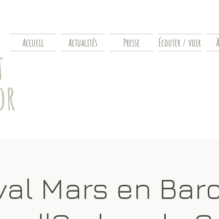
Accueil
Actualités
Presse
Écouter / voir
À
t
or
val Mars en Bar