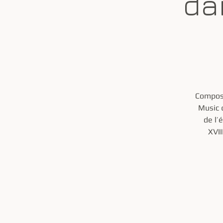
da
Composa
Music 
de l’
XVII