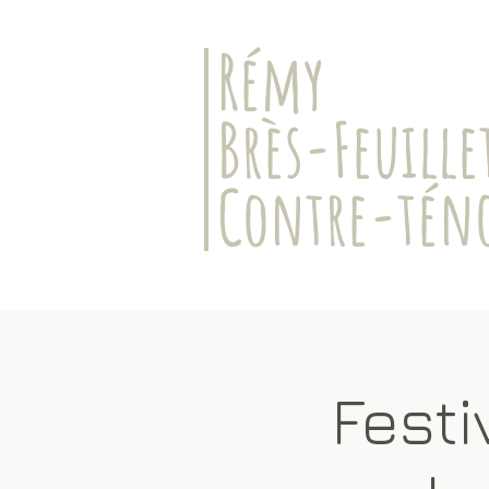
​Rémy
Brès-Feuille
Contre-tén
Festi