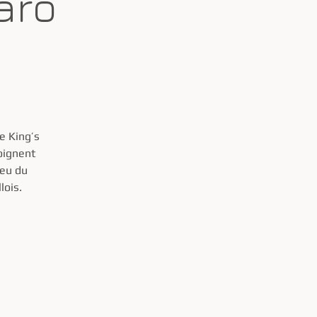
aro
e King’s
oignent
ieu du
lois.