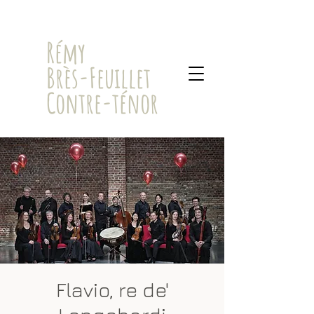
​Rémy
Brès-Feuillet
Contre-ténor
Flavio, re de'