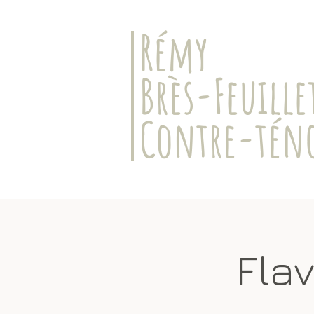
​Rémy
Brès-Feuille
Contre-tén
Flav