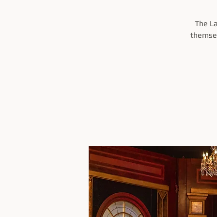
The La
themsel