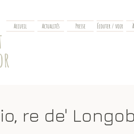
Accueil
Actualités
Presse
Écouter / voir
À
t
or
io, re de' Longo