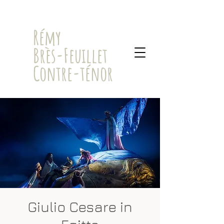
​Rémy
Brès-Feuillet
Contre-ténor
Giulio Cesare in