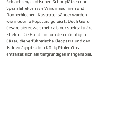
Schlachten, exotischen Schauplätzen und 
Spezialeffekten wie Windmaschinen und 
Donnerblechen. Kastratensänger wurden 
wie moderne Popstars gefeiert. Doch Giulio 
Cesare bietet weit mehr als nur spektakuläre 
Effekte. Die Handlung um den mächtigen 
Cäsar, die verführerische Cleopatra und den 
listigen ägyptischen König Ptolemäus 
entfaltet sich als tiefgründiges Intrigenspiel. 
Händel und sein Librettist Nicola Francesco 
Haym gestalten ihre Figuren mit 
schelmischen, leidenschaftlichen, 
kämpferischen und zärtlichen Arien. 
Cleopatra entdeckt die wahre Liebe, 
während Cäsar über die Vergänglichkeit des 
Lebens klagt: „zerstört ein Hauch“. Dieses 
dramma per musica vereint emotionalen 
Tiefgang mit kunstvoller musikalischer 
Raffinesse – ein echtes Barock-Meisterwerk.
Partager cet événement