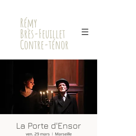
​Rémy
Brès-Feuillet
Contre-ténor
La Porte d'Ensor
ven. 29 mars
  |  
Marseille