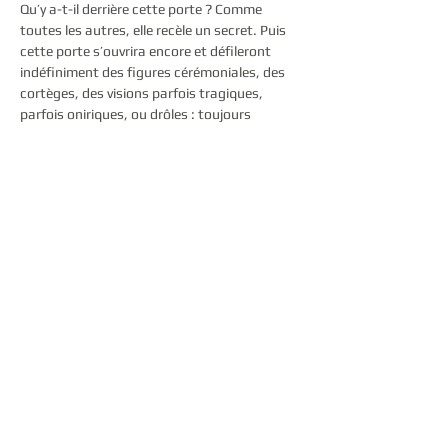
Qu’y a-t-il derrière cette porte ? Comme 
toutes les autres, elle recèle un secret. Puis 
cette porte s’ouvrira encore et défileront 
indéfiniment des figures cérémoniales, des 
cortèges, des visions parfois tragiques, 
parfois oniriques, ou drôles : toujours 
picturales. Cet hommage à James Ensor mis 
en scène par Serge Noyelle, représente un 
champ de liberté esthétique et l’opportunité 
de réunir 9 artistes, danseurs et danseuses, 
acteurs et actrices, chanteur lyrique et 
musiciens. 
Partager cet événement