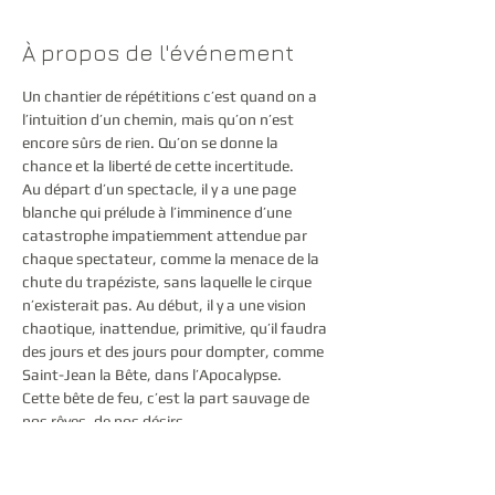
À propos de l'événement
Un chantier de répétitions c’est quand on a 
l’intuition d’un chemin, mais qu’on n’est 
encore sûrs de rien. Qu’on se donne la 
chance et la liberté de cette incertitude.

Au départ d’un spectacle, il y a une page 
blanche qui prélude à l’imminence d’une 
catastrophe impatiemment attendue par 
chaque spectateur, comme la menace de la 
chute du trapéziste, sans laquelle le cirque 
n’existerait pas. Au début, il y a une vision 
chaotique, inattendue, primitive, qu’il faudra 
des jours et des jours pour dompter, comme 
Saint-Jean la Bête, dans l’Apocalypse.
Cette bête de feu, c’est la part sauvage de 
nos rêves, de nos désirs.

Comme un conte d’aujourd’hui se déplie un 
récit théâtral épique qui appelle le public à 
s’associer corps et âme à son processus 