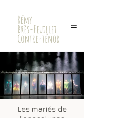
​Rémy
Brès-Feuillet
Contre-ténor
Les mariés de