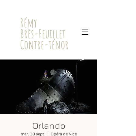
​Rémy
Brès-Feuillet
Contre-ténor
Orlando
mer. 30 sept.
  |  
Opéra de Nice