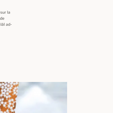
sur la
 de
lâl ad-