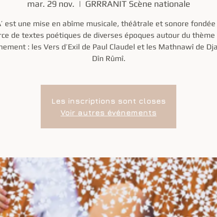
mar. 29 nov.
  |  
GRRRANIT Scène nationale
 est une mise en abîme musicale, théâtrale et sonore fondée 
rce de textes poétiques de diverses époques autour du thème
gnement : les Vers d’Exil de Paul Claudel et les Mathnawî de Dja
Dîn Rûmî.
Les inscriptions sont closes
Voir autres événements