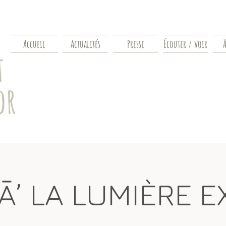
Accueil
Actualités
Presse
Écouter / voir
À
t
or
’ LA LUMIÈRE E