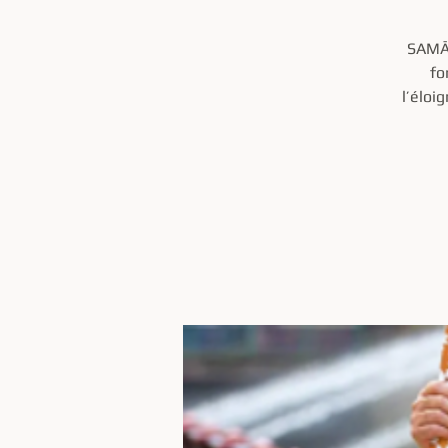
SAMĀ’
fo
l’éloi