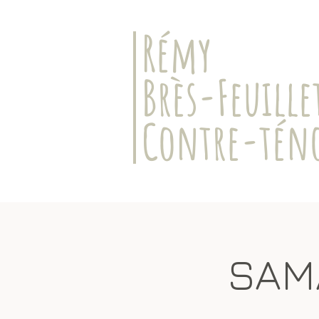
​Rémy
Brès-Feuille
Contre-tén
SAMĀ