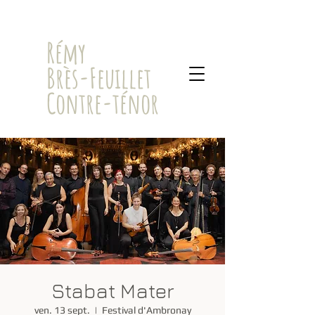
​Rémy
Brès-Feuillet
Contre-ténor
Stabat Mater
ven. 13 sept.
  |  
Festival d'Ambronay